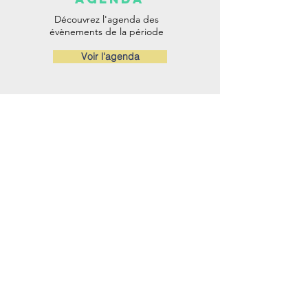
Découvrez l'agenda des
évènements de la période
Voir l'agenda
inscription
& documents
Le
règlement est à lire par tous
pour notre
vivre ensemble
Circulaire de rentrée 2025
Télécharger le règlement