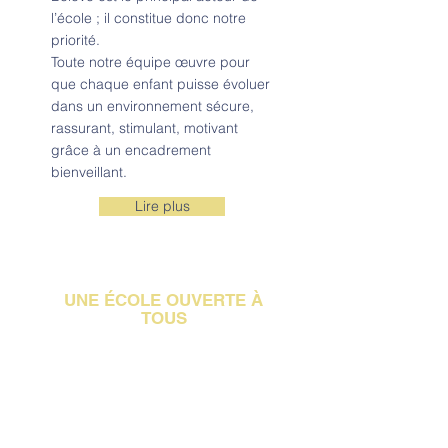
l’école ; il constitue donc notre
priorité.
Toute notre équipe œuvre pour
que chaque enfant puisse évoluer
dans un environnement sécure,
rassurant, stimulant, motivant
grâce à un encadrement
bienveillant.
Lire plus
UNE ÉCOLE OUVERTE À
TOUS
S'appuyant, au quotidien, sur des
valeurs fondamentales
ASPIRATION
ENGAGEMENTS